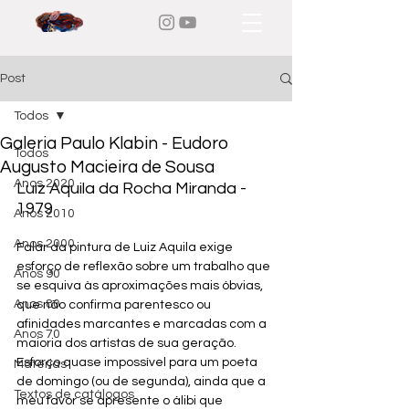
Post
Todos
Galeria Paulo Klabin - Eudoro
Todos
Augusto Macieira de Sousa
Anos 2020
Luiz Aquila da Rocha Miranda - 
1979
Anos 2010
Anos 2000
Falar da pintura de Luiz Aquila exige 
esforço de reflexão sobre um trabalho que 
Anos 90
se esquiva às aproximações mais óbvias, 
Anos 80
que não confirma parentesco ou 
afinidades marcantes e marcadas com a 
Anos 70
maioria dos artistas de sua geração. 
Esforço quase impossível para um poeta 
Matérias
de domingo (ou de segunda), ainda que a 
Textos de catálogos
meu favor se apresente o álibi que 