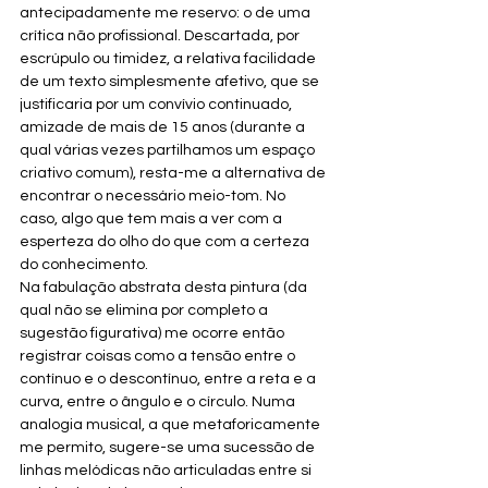
antecipadamente me reservo: o de uma 
crítica não profissional. Descartada, por 
escrúpulo ou timidez, a relativa facilidade 
de um texto simplesmente afetivo, que se 
justificaria por um convívio continuado, 
amizade de mais de 15 anos (durante a 
qual várias vezes partilhamos um espaço 
criativo comum), resta-me a alternativa de 
encontrar o necessário meio-tom. No 
caso, algo que tem mais a ver com a 
esperteza do olho do que com a certeza 
do conhecimento.
Na fabulação abstrata desta pintura (da 
qual não se elimina por completo a 
sugestão figurativa) me ocorre então 
registrar coisas como a tensão entre o 
contínuo e o descontínuo, entre a reta e a 
curva, entre o ângulo e o círculo. Numa 
analogia musical, a que metaforicamente 
me permito, sugere-se uma sucessão de 
linhas melódicas não articuladas entre si 