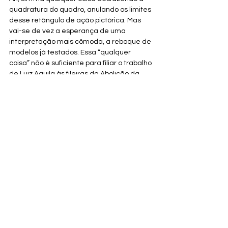
quadratura do quadro, anulando os limites 
desse retângulo de ação pictórica. Mas 
vai-se de vez a esperança de uma 
interpretação mais cômoda, a reboque de 
modelos já testados. Essa “qualquer 
coisa” não é suficiente para filiar o trabalho 
de Luiz Aquila às fileiras da Abolição da 
Moldura.
Essencial, ou simplista, ou apenas sincera, 
fica uma impressão mais forte: a de estar 
diante de uma pintura que rejeita o 
empenho catalográfico. Sem adjetivo: 
pintura-pintura.
Texto de 
Eudoro Augusto Macieira de 
Sousa
, para exposição na Galeria Paulo 
Klabin, Rio de Janeiro, 1979
Anos 70
Textos de catálogos