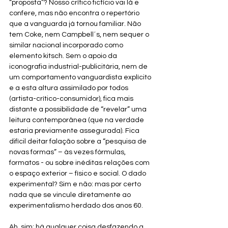
“proposta”? Nosso crítico fictício vai lá e 
confere, mas não encontra o repertório 
que a vanguarda já tornou familiar. Não 
tem Coke, nem Campbell´s, nem sequer o 
similar nacional incorporado como 
elemento kitsch. Sem o apoio da 
iconografia industrial-publicitária, nem de 
um comportamento vanguardista explícito 
e a esta altura assimilado por todos 
(artista-crítico-consumidor), fica mais 
distante a possibilidade de “revelar” uma 
leitura contemporânea (que na verdade 
estaria previamente assegurada). Fica 
difícil deitar falação sobre a “pesquisa de 
novas formas” – às vezes fórmulas, 
formatos - ou sobre inéditas relações com 
o espaço exterior – físico e social. O dado 
experimental? Sim e não: mas por certo 
nada que se vincule diretamente ao 
experimentalismo herdado dos anos 60.
Ah, sim: há qualquer coisa desfazendo a 