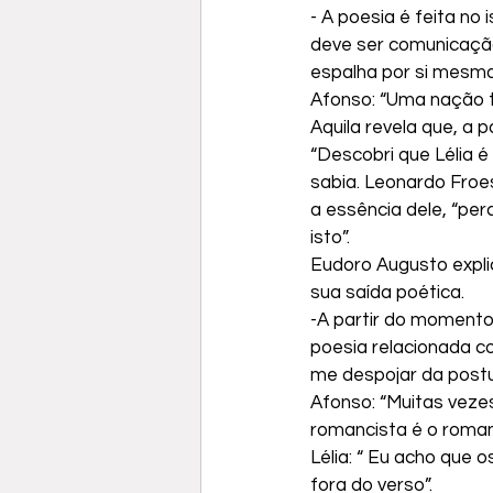
- A poesia é feita no 
deve ser comunicação
espalha por si mesma
Afonso: “Uma nação t
Aquila revela que, a p
“Descobri que Lélia é
sabia. Leonardo Froes
a essência dele, “pe
isto”.
Eudoro Augusto explic
sua saída poética.
-A partir do momento
poesia relacionada c
me despojar da postur
Afonso: “Muitas veze
romancista é o roman
Lélia: “ Eu acho que
fora do verso”.