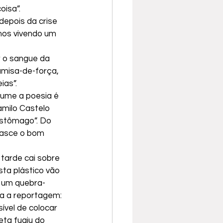
oisa”.
depois da crise 
mos vivendo um 
 o sangue da 
amisa-de-força, 
ias”.
sume a poesia é 
milo Castelo 
stômago”. Do 
 nasce o bom 
 tarde cai sobre 
sta plástico vão 
 um quebra-
ria a reportagem:
sível de colocar 
eta fugiu do 