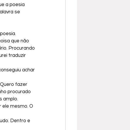
ue a poesia 
alavra se 
poesia. 
coisa que não 
rio. Procurando 
ei traduzir 
conseguiu achar 
.Quero fazer 
nho procurado 
s amplo.
r ele mesmo. O 
udo. Dentro e 