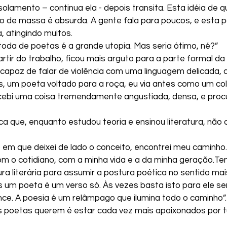
isolamento – continua ela - depois transita. Esta idéia de q
 de massa é absurda. A gente fala para poucos, e esta p
, atingindo muitos.
oda de poetas é a grande utopia. Mas seria ótimo, né?”
artir do trabalho, ficou mais arguto para a parte formal da 
 capaz de falar de violência com uma linguagem delicada, 
, um poeta voltado para a roça, eu via antes como um colí
rcebi uma coisa tremendamente angustiada, densa, e procur
a que, enquanto estudou teoria e ensinou literatura, não 
 em que deixei de lado o conceito, encontrei meu caminho
om o cotidiano, com a minha vida e a da minha geração.Te
a literária para assumir a postura poética no sentido mai
s um poeta é um verso só. Às vezes basta isto para ele se
ce. A poesia é um relâmpago que ilumina todo o caminho”.
 os poetas querem é estar cada vez mais apaixonados por t