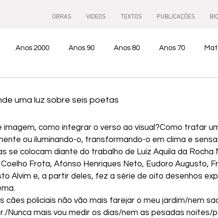
OBRAS
VIDEOS
TEXTOS
PUBLICAÇÕES
BI
Anos 2000
Anos 90
Anos 80
Anos 70
Mat
de uma luz sobre seis poetas
e imagem, como integrar o verso ao visual?Como tratar 
mente ou iluminando-o, transformando-o em clima e sensaç
s se colocam diante do trabalho de Luiz Aquila da Rocha 
a Coelho Frota, Afonso Henriques Neto, Eudoro Augusto, Fr
o Alvim e, a partir deles, fez a série de oito desenhos ex
ema.
 cães policiais não vão mais farejar o meu jardim/nem sac
./Nunca mais vou medir os dias/nem as pesadas noites/pe