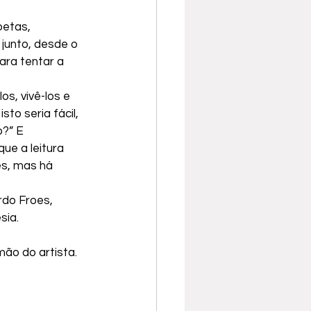
oetas, 
junto, desde o 
ara tentar a 
os, vivê-los e 
to seria fácil, 
o?” E 
ue a leitura 
s, mas há 
do Froes, 
sia.
ão do artista. 