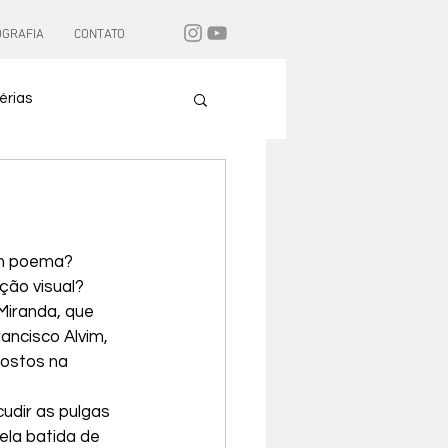
OGRAFIA
CONTATO
érias
um poema? 
ão visual? 
Miranda, que 
ancisco Alvim, 
postos na 
udir as pulgas 
la batida de 