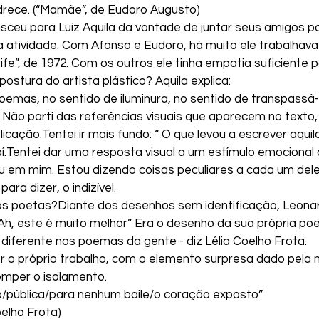
rece. (“Mamãe”, de Eudoro Augusto)
asceu para Luiz Aquila da vontade de juntar seus amigos p
 atividade. Com Afonso e Eudoro, há muito ele trabalhava 
rife”, de 1972. Com os outros ele tinha empatia suficiente p
 postura do artista plástico? Aquila explica:
poemas, no sentido de iluminura, no sentido de transpassá-l
 Não parti das referências visuais que aparecem no texto, is
licação.Tentei ir mais fundo: “ O que levou a escrever aquil
í.Tentei dar uma resposta visual a um estímulo emocional q
em mim. Estou dizendo coisas peculiares a cada um dele
ra dizer, o indizível.
dos poetas?Diante dos desenhos sem identificação, Leonar
 “Ah, este é muito melhor” Era o desenho da sua própria poe
diferente nos poemas da gente - diz Lélia Coelho Frota.
r o próprio trabalho, com o elemento surpresa dado pela m
omper o isolamento.
/pública/para nenhum baile/o coração exposto”
oelho Frota)