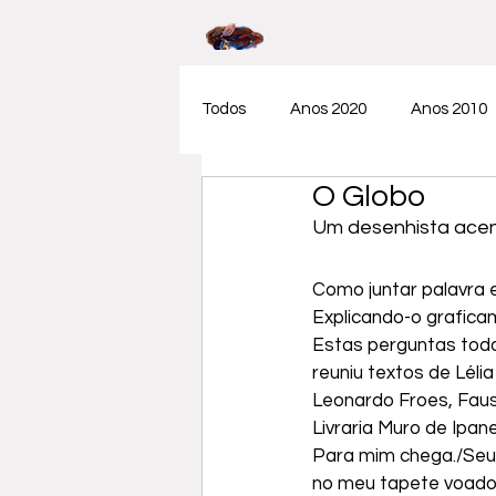
Todos
Anos 2020
Anos 2010
O Globo
Textos de catálogos
Um desenhista acen
Como juntar palavra 
Explicando-o grafica
Estas perguntas toda
reuniu textos de Léli
Leonardo Froes, Faust
Livraria Muro de Ipan
Para mim chega./Seus
no meu tapete voador