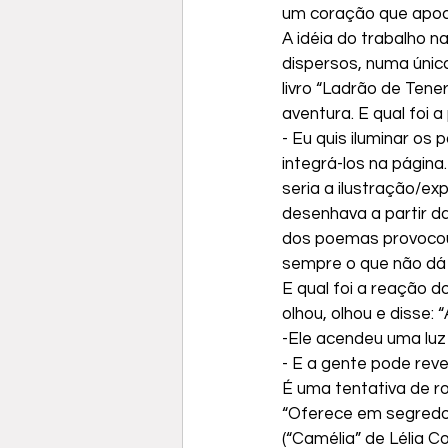
um coração que apod
A idéia do trabalho n
dispersos, numa única
livro “Ladrão de Tene
aventura. E qual foi a
- Eu quis iluminar os 
integrá-los na página.
seria a ilustração/exp
desenhava a partir da
dos poemas provocou 
sempre o que não dá pa
E qual foi a reação 
olhou, olhou e disse:
-Ele acendeu uma luz 
- E a gente pode reve
É uma tentativa de r
“Oferece em segredo
(“Camélia” de Lélia C