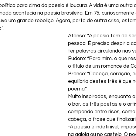
olítica para cima da poesia é loucura. A vida é uma outra c
ada acontecia na poesia brasileira. Em 75, curiosamente 
uve um grande reboliço. Agora, perto de outra crise, esta
”.
Afonso: “A poesia tem de ser
pessoa. É preciso despir a c
ter palavras circulando nas ve
Eudoro: “Para mim, o que re
o título de um romance de Ca
Branco: “Cabeça, coração, e
equilíbrio destes três é que
poema.”
Muito inspirados, enquanto a
o bar, os três poetas e o arti
compondo entre risos, como
cabeça, a frase que finaliza
-A poesia é indefinível, impos
na gaiola ou no castelo. O po